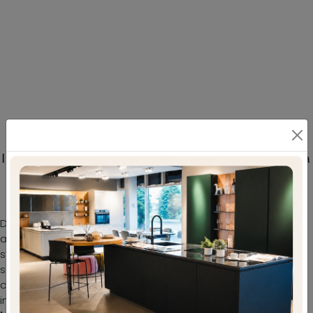
Il Letto con testiera Megan di Felis valorizza la
camera da letto garantendoti il relax totale e
un'accurata ricerca stilistica
Durante la scelta di un buon modello di letto, valuta con
attenzione le sue dimensioni, i materiali, la forma e il suo
stile rispetto al resto degli arredi. Se desideri una
soluzione in tessuto, il modello presente in foto è
contraddistinto da materiali di qualità e linee decise, che
invitano a trascorrere un riposo tranquillo e ristoratore. Il