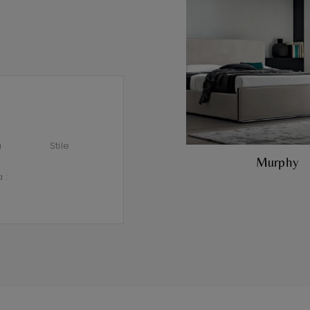
a
Stile
Murphy
a :