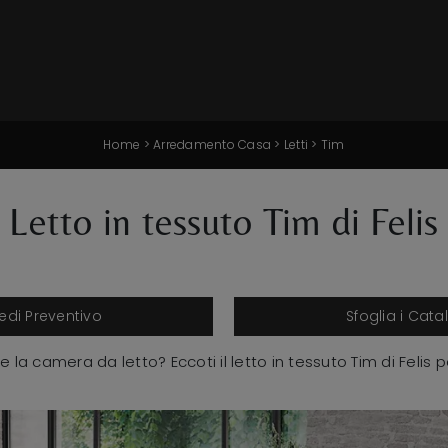
Home
>
Arredamento Casa
>
Letti
>
Tim
Letto in tessuto Tim di Felis
iedi Preventivo
Sfoglia i Cata
e la camera da letto? Eccoti il letto in tessuto Tim di Felis 