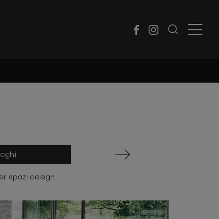
loghi
per spazi design.