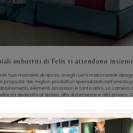
iali imbottiti di Felis ti attendono insie
e nei tuoi momenti di riposo, scegli i Letti matrimoniali des
ori proposte dei migliori produttori specializzati nell'arredo
e abbinamenti, elementi accessori e tanto altro. La camera 
cellenza dedicato al riposo, alla distensione e alla privacy. S
ponibili nel nostro showroom e valorizza la tua camera da l
io, specialista del buon sonno, capace di garantire funzional