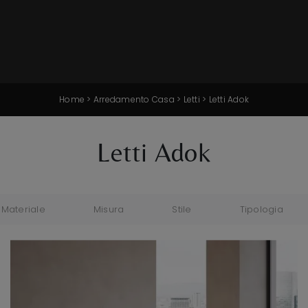
Home
>
Arredamento Casa
>
Letti
>
Letti Adok
Letti Adok
Materiale
Misura
Stile
Tipologia