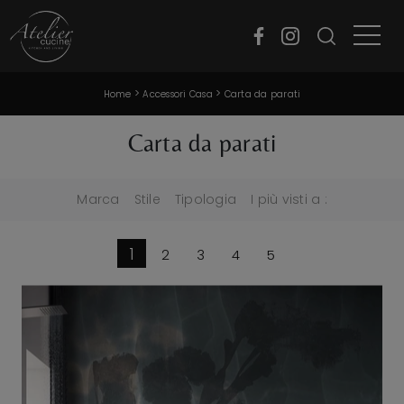
>
>
Home
Accessori Casa
Carta da parati
Carta da parati
Marca
Stile
Tipologia
I più visti a :
1
2
3
4
5