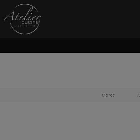
Marca
A