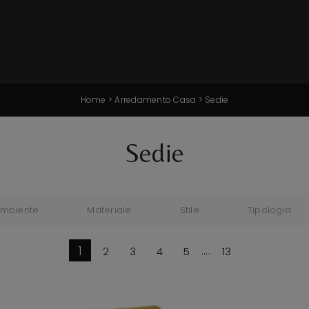
Home
>
Arredamento Casa
>
Sedie
Sedie
mbiente
Materiale
Stile
Tipologia
1
2
3
4
5
....
13