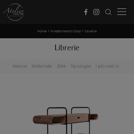
>
>
Home
Arredamento Casa
Librerie
Librerie
Marca
Materiale
Stile
Tipologia
I più visti a :