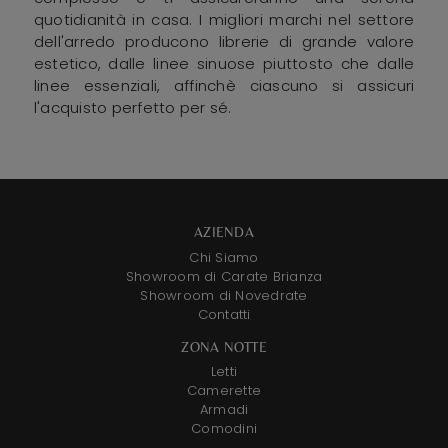
quotidianità in casa. I migliori marchi nel settore
dell'arredo producono librerie di grande valore
estetico, dalle linee sinuose piuttosto che dalle
linee essenziali, affinchè ciascuno si assicuri
l'acquisto perfetto per sé.
AZIENDA
Chi Siamo
Showroom di Carate Brianza
Showroom di Novedrate
Contatti
ZONA NOTTE
Letti
Camerette
Armadi
Comodini