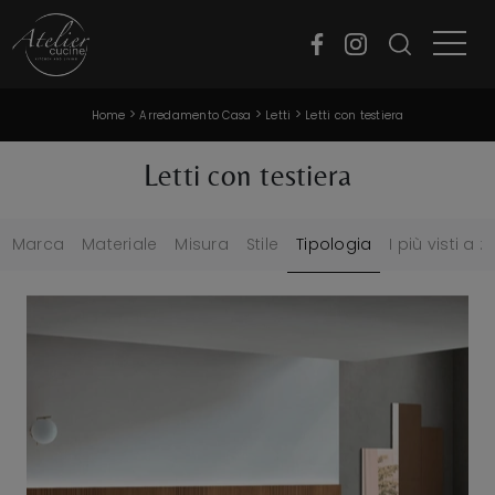
>
>
>
Home
Arredamento Casa
Letti
Letti con testiera
Letti con testiera
Marca
Materiale
Misura
Stile
Tipologia
I più visti a :