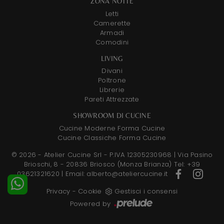
ZONA NOTTE
Letti
Camerette
Armadi
Comodini
LIVING
Divani
Poltrone
Librerie
Pareti Attrezzate
SHOWROOM DI CUCINE
Cucine Moderne Forma Cucine
Cucine Classiche Forma Cucine
© 2026 - Atelier Cucine Srl - P.IVA 12305230968 |
Via Pasino
Brioschi, 8 - 20836 Briosco (Monza Brianza)
Tel: +39
03621321620
|
Email: alberto@ateliercucine.it
Privacy
-
Cookie
Gestisci i consensi
Powered by