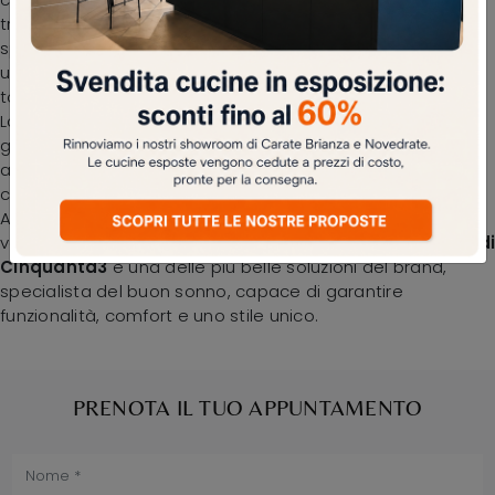
trovare le migliori soluzioni dei migliori produttori
specializzati nell'arredo per la camera da letto, con
un’ampia possibilità di caratterizzazione in quanto a
tonalità e abbinamenti, elementi accessori e molto altro.
La zona notte è lo spazio di casa che più rappresenta il
gusto di chi la frequenta, interno per eccellenza dedicato
al riposo, alla distensione e alla privacy. Scopri un ricco
catalogo di letti con testiera dei migliori produttori di
Arredamento Casa disponibili nel nostro punto vendita e
valorizza la tua zona notte. Il
Letto con testiera Mostar di
Cinquanta3
è una delle più belle soluzioni del brand,
specialista del buon sonno, capace di garantire
funzionalità, comfort e uno stile unico.
PRENOTA IL TUO APPUNTAMENTO