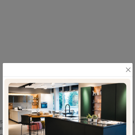
Letto con testiera Mostar di Cinquanta3: un
ricco catalogo di Letti matrimoniali con
testiera ti attende
Se vuoi assicurarti il comfort più totale nei tuoi momenti di
riposo, scegli i Letti matrimoniali moderni in melaminico
come il modello mostrato in foto. Nel nostro sito potrai