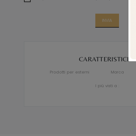
INVIA
CARATTERISTICHE
Prodotti per esterni
Marca
I più visti a :