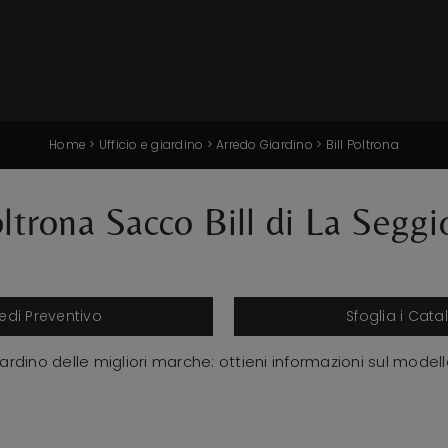
Home
>
Ufficio e giardino
>
Arredo Giardino
>
Bill Poltrona
ltrona Sacco Bill di La Seggi
iedi Preventivo
Sfoglia i Cata
rdino delle migliori marche: ottieni informazioni sul modello 