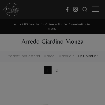
>
>
>
Home
Ufficio e giardino
Arredo Giardino
Arredo Giardino
Monza
Arredo Giardino Monza
Prodotti per esterni
Marca
Materiale
I più visti a :
1
2