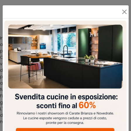
Scopri la nostra collezione di ombrelloni in
metallo di La Seggiola: il modello FLN V
visibile in foto ti sta aspettando
In giardino come entro le pareti di casa, le composizioni
arredative di qualità che proponiamo in negozio si
prestano a arricchire uno spazio tutto da vivere.
Oggigiorno, è disponibile in commercio una grande
varietà di mobili per l’Arredo Giardino che permettono di
dare forma a salotti open air di gran classe. La Seggiola
propone una ricca collezione di ombrelloni in metallo, per
arredare i tuoi spazi esterni mixando in modo ottimale
funzionalità e stile. Con questa proposta di Ombrellone
FLN V di La Seggiola il tuo spazio verde sarà perfetto per
godersi la flora, le serate rilassanti o di convivialità.
L'outdoor è un’area di casa da sfruttare al meglio, di fatto
deve essere confortevole per chi lo vive e gradevole da
mostrare a amici e parenti.