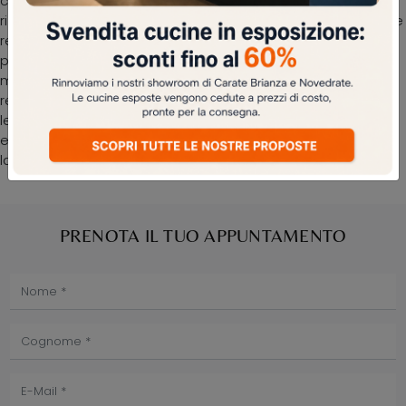
confortevole in ogni camera da letto, garantendoti il
riposo migliore e uno stile unico. Scegli tonalità e texture e
realizza il tuo progetto d’arredo nella camera da letto,
progettandola proprio come l'hai sempre sognata. I Letti
matrimoniali imbottiti della firma, specialista nella
realizzazione di Arredamento Casa per la camera da
letto, sono pensati per essere abbinati a mobili ed
elementi accessori di ogni tipo, come armadi e comodini,
lampade e piantane.
PRENOTA IL TUO APPUNTAMENTO