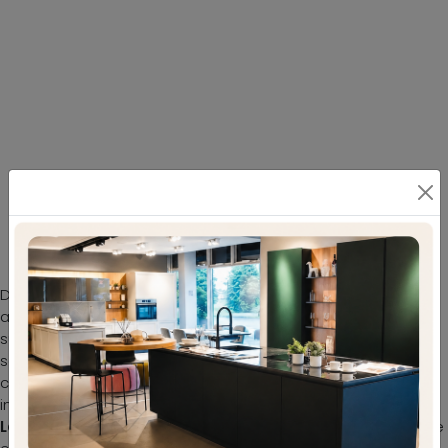
Scopri il modello Luis in tessuto visibile in
foto: fa per te se cerchi Letti matrimoniali
Durante la scelta di un buon modello di letto, valuta
attentamente le sue dimensioni, i materiali, la forma e il
suo stile rispetto al resto degli arredi. Se vuoi una
soluzione in tessuto, il modello mostrato in foto è
caratterizzato da materiali pregiati e linee decise, che
invitano a passare un riposo tranquillo e ristoratore. Il
Letto in tessuto Luis di Felis
ricrea uno spazio familiare e