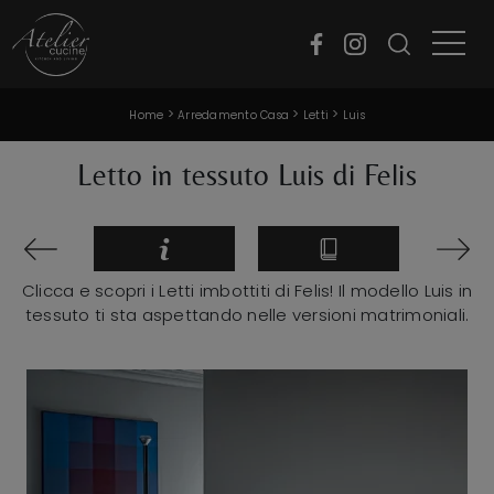
>
>
>
Home
Arredamento Casa
Letti
Luis
Letto in tessuto Luis di Felis
Clicca e scopri i Letti imbottiti di Felis! Il modello Luis in
tessuto ti sta aspettando nelle versioni matrimoniali.