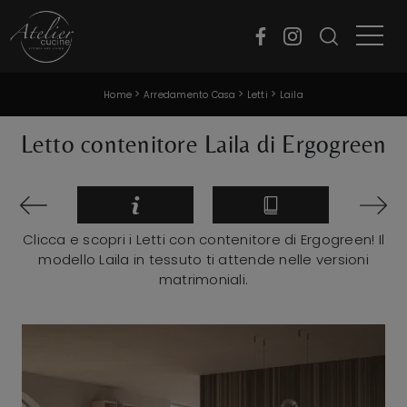
>
>
>
Home
Arredamento Casa
Letti
Laila
Letto contenitore Laila di Ergogreen
Clicca e scopri i Letti con contenitore di Ergogreen! Il
modello Laila in tessuto ti attende nelle versioni
matrimoniali.