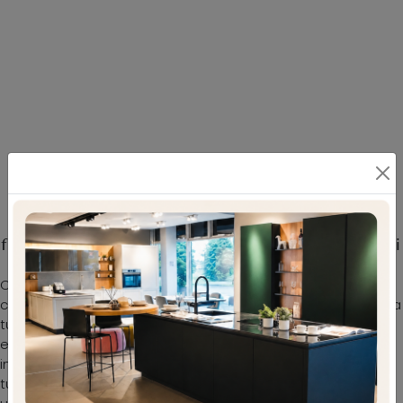
Scopri il modello Laila in tessuto visibile in
foto: fa al caso tuo se cerchi Letti matrimoniali
Con il
Letto contenitore Laila di Ergogreen
del noto e
conosciuto brand, leader del settore, potrai completare la
tua camera da letto assicurandoti comodità, funzionalità
e uno stile raffinato. Se vuoi ricreare un'ambientazione
intima e rilassante, il modello presente in foto fa al caso
tuo: nella stanza del riposo dovrai ricreare