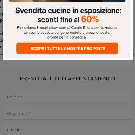
un'ambientazione rilassante, per farti ritemprare le
energie psicofisiche ogni notte. Durata dei materiali e
grande comfort sono gli ingredienti che distinguono tutti i
prodotti del marchio, tra cui anche il letto in tessuto nella
fotografia. Scopri nel nostro showroom un ricco catalogo
di Letti con contenitore, mobili e oggetti accessori per la
zona notte dei migliori produttori. Se vuoi allestire spazi
moderni, ti aspettiamo per illustrarti la nostra profilo di
Arredamento Casa per realizzare il tuo concept su misura.
PRENOTA IL TUO APPUNTAMENTO