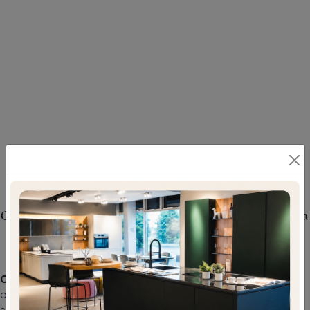
Cabina Armadio Uniko di Cinquanta3: arreda la
zona notte con noi con uno dei modelli
moderni cabine armadio
Cabina Armadio Uniko di Cinquanta3
: compila il form,
contattaci e dai vita alla stanza del relax come l'hai
sempre immaginata. Contattaci per info e preventivi e