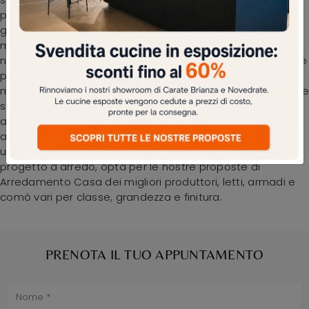
potrai ultimare la zona del riposo che hai sempre voluto
grazie ad una diversificata disponibilità di contenitori
moderni come questo armadio in melaminico
nell'immagine. La zona del riposo è dedicata al relax, deve
perciò risultare ammobiliata al meglio e completa di
mobili e complementi in grado di creare un'ambientazione
sempre distensiva. Gli Armadi e le cabine armadio con
ante scorrevoli devono allestire la camera da letto
assicurandoti una perfetta organizzazione degli spazi e
un'esclusiva ricerca stilistica. Per ultimare alla perfezione il
progetto d'arredo, opta per le nostre proposte di
Arredamento Casa dei migliori produttori, letti, armadi e
comò vari per classe, grandezza e finitura.
PRENOTA IL TUO APPUNTAMENTO