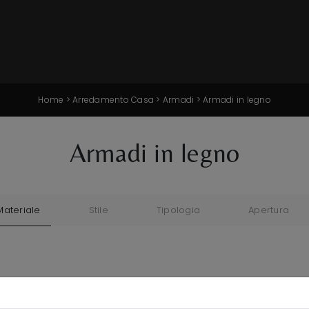
Home
>
Arredamento Casa
>
Armadi
>
Armadi in legno
Armadi in legno
Materiale
Stile
Tipologia
Apertura