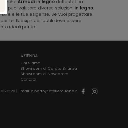
are anche
Armadi
in legno
dall'estetica
 cui puoi valutare diverse soluzioni
in legno
.
stile e le tue esigenze. Se vuoi progettare
per te. Ildesign dei locali deve essere
ento ideali per te.
AZIENDA
Chi Siamo
Showroom di Carate Brianza
Showroom di Novedrate
Contatti
21321620
|
Email: alberto@ateliercucine.it