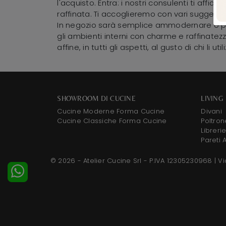
l'acquisto. Entra: i nostri consulenti ti affi
raffinata. Ti accoglieremo con vari suggerime
In negozio sarà semplice ammodernare o prog
gli ambienti interni con charme e raffinatezz
affine, in tutti gli aspetti, al gusto di chi l
SHOWROOM DI CUCINE
LIVING
Cucine Moderne Forma Cucine
Divani
Cucine Classiche Forma Cucine
Poltron
Libreri
Pareti 
© 2026 - Atelier Cucine Srl - P.IVA 12305230968 |
Vi