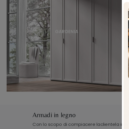
GARDENIA
Armadi in legno
Con lo scopo di compiacere laclientela in tut