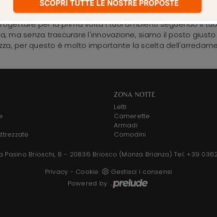
ancheranno alla scoperta dei nostri arredi, tra cui potrai trov
nti, tante novità e composizioni dei migliori produttori, tra
ettare per la prima volta i tuoi ambienti seguendo il tuo 
a, ma senza trascurare l'innovazione, siamo il posto giusto 
i utilizza, per questo è molto importante la scelta dell'arredam
ZONA NOTTE
Letti
e
Camerette
e
Armadi
Attrezzate
Comodini
a Pasino Brioschi, 8 - 20836 Briosco (Monza Brianza)
Tel: +39 036
Privacy
-
Cookie
Gestisci i consensi
Powered by