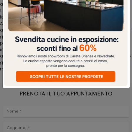
architetti ti guideranno nella selezione della giusta
tipologia di appendiabiti, in modo che possa completare
le doti di praticità e il valore estetico del locale.
Appendiabiti Matità di Maconi in legno: si fa spazio negli
ambienti domestici dai richiami design, mixando al meglio
grandi doti di praticità e design. Nel nostro showroom
presentiamo mobili e oggetti accessori Maconi: la quasi
infinita gamma di bellissimi Complementi del brand ti
attende. Complementi e appendiabiti design aggiungono
grande valore all’arredo delle nostre case e sono
multifunzionali oltre che belli da vedere.
PRENOTA IL TUO APPUNTAMENTO