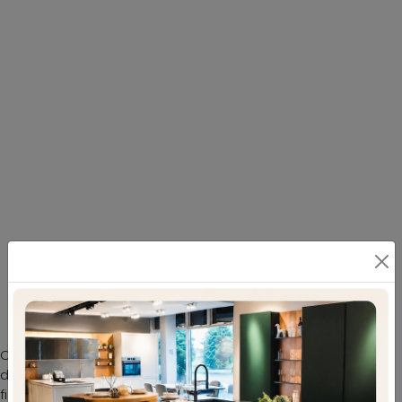
Appendiabiti originale da parete a forma di
matita
Come coordinare i Complementi all’arredamento? Con
diverse proposte di Maconi avrai a disposizione colori e
finiture per esprimere la tua creatività arredativa. I nostri