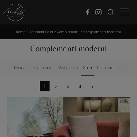
>
>
>
Home
Accessori Casa
Complementi
Complementi moderni
Complementi moderni
Marca
Elementi
Materiale
Stile
I più visti a :
1
2
3
4
5