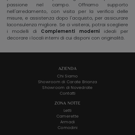
passione nel campo. Offriamo supporto
nell'arredamento, con visita per la verifica delle
misure, e assistenza dopo l'acquisto, per assicurare
laconsulenza migliore. Se ci visiterai, potrai scegliere
i modelli di
Complementi moderni
ideali per
decorare i locali interni di cui disponi con originalità.
AZIENDA
Chi Siamo
Showroom di Carate Brianza
Showroom di Novedrate
Contatti
ZONA NOTTE
Letti
Camerette
Armadi
Comodini