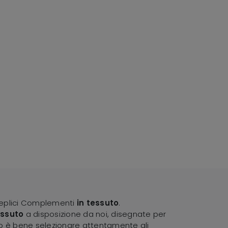
olteplici Complementi
in tessuto
.
essuto
a disposizione da noi, disegnate per
sto è bene selezionare attentamente gli