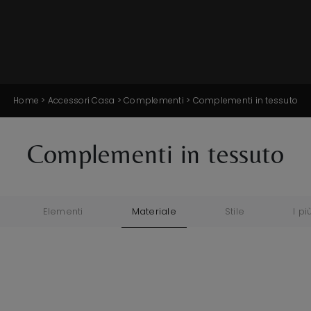
Home
>
Accessori Casa
>
Complementi
>
Complementi in tessuto
Complementi in tessuto
Elementi
Materiale
Stile
I più