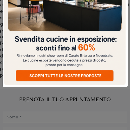
ed elementi accessori dai richiami moderni. Complementi
e tavolini personalizzano l'arredo di casa, occupando lo
spazio in maniera utile e rendendolo accogliente e di
grande valore estetico. Particolarmente versatili e
plurifunzionali, i Complementi moderni in gres rispondono
a funzioni disparate: ultimano le doti di praticità e
l'estetica del locale. Nel nostro showroom potrai vedere
dal vivo l'eccellenza dei modelli di tavolini moderni in gres
del marchio, proprio come questa soluzione in foto. Le
composizioni di charme del marchio Maconi
personalizzano l'ambiente con colore e stile, ricreando
particolari atmosfere arredative.
PRENOTA IL TUO APPUNTAMENTO