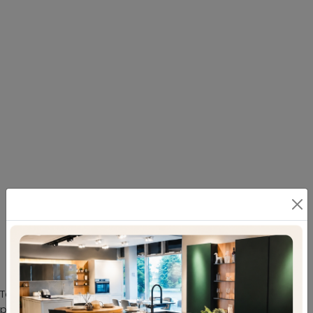
tavolini in gres e complementi d'arredo
moderni per customizzare i tuoi spazi: il
modello Piramide Gres ti attende
Tavolino Piramide Gres di Maconi in gres: aggiungerà
personalità e fascino a un interno ammobiliato con mobili