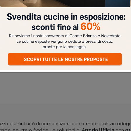
ezzo a un'infinità di composizioni con armadi archivio adegu
calde, neutre o fredde. Le soluzioni di
Arredo Ufficio
con
ar