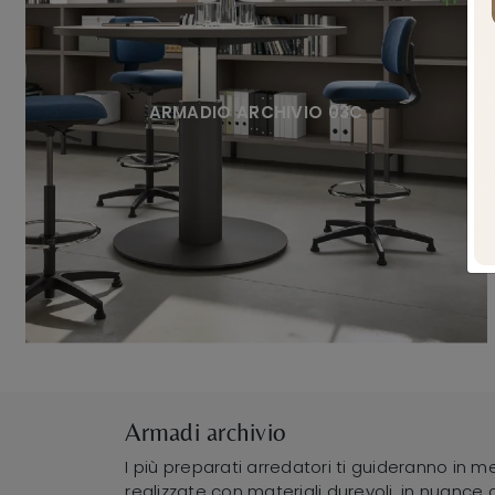
ARMADIO ARCHIVIO 03C
Armadi archivio
I più preparati arredatori ti guideranno in m
realizzate con materiali durevoli, in nuance 