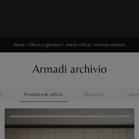
Home
>
Ufficio e giardino
>
Arredo Ufficio
>
Armadi archivio
Armadi archivio
a
Prodotti per ufficio
Materiale
I più vi