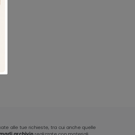
ate alle tue richieste, tra cui anche quelle
madi archivio
realizzate con materiali