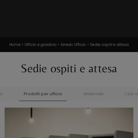
Home
>
Ufficio e giardino
>
Arredo Ufficio
>
Sedie ospiti e attesa
Sedie ospiti e attesa
a
Prodotti per ufficio
Materiale
I più vi