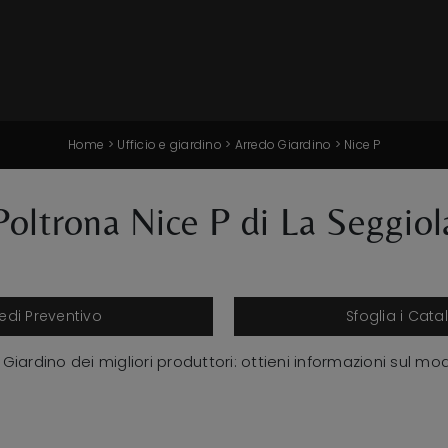
Home
>
Ufficio e giardino
>
Arredo Giardino
>
Nice P
Poltrona Nice P di La Seggiol
iedi Preventivo
Sfoglia i Cata
iardino dei migliori produttori: ottieni informazioni sul mod