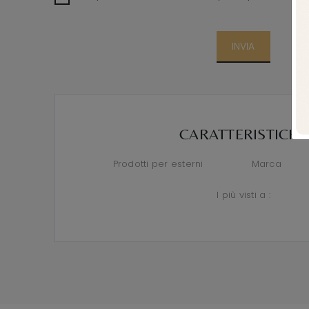
INVIA
CARATTERISTICHE
Prodotti per esterni
Marca
I più visti a :