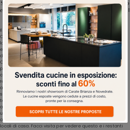
Scopri la nostra serie di Arredo Bagno moderno
e mobili bagno a terra in laccato opaco, come il
modello B201 BD001
Il modello Mobile Bagno da appoggio B201 BD001 di
Compab in laccato opaco qui offerto impreziosisce il
locale all'insegna di creatività e design, con grande
eleganza. Ricca offerta di forme e cromie per le proposte
di Arredo Bagno moderno con mobili bagno a terra di
Compab, soluzioni sempre votate alla massima
progettualità. Il noto e conosciuto marchio propone
composizioni per la sala da bagno di ogni tipo, così da
rendere l’arredo del locale veramente personalizzabile,
agibile e versatile. Per merito della ricca collezione di
soluzioni di Arredo Bagno moderno con mobili bagno a
terra di Compab, ogni spazio è esteticamente
apprezzabile e funzionale. Oggigiorno il bagno non è più
unicamente una stanza di servizio, al contrario al suo
arredo viene riservata la medesima attenzione degli altri
locali di casa. Facci visita per vedere questo e i restanti