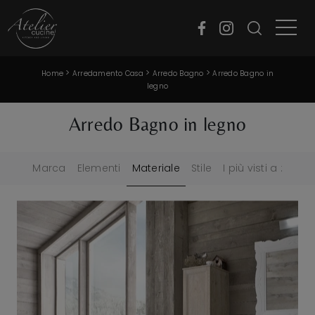
>
>
>
Home
Arredamento Casa
Arredo Bagno
Arredo Bagno in
legno
Arredo Bagno in legno
Marca
Elementi
Materiale
Stile
I più visti a :