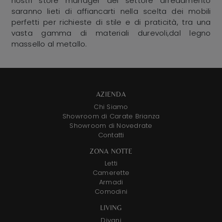
nostri store manager del settore arredamento
saranno lieti di affiancarti nella scelta dei mobili
perfetti per richieste di stile e di praticità, tra una
vasta gamma di materiali durevoli,dal legno
massello al metallo.
AZIENDA
Chi Siamo
Showroom di Carate Brianza
Showroom di Novedrate
Contatti
ZONA NOTTE
Letti
Camerette
Armadi
Comodini
LIVING
Divani