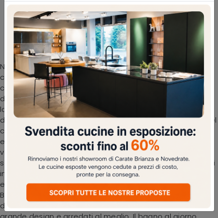
Mobile da Bagno sospeso B201 BD025 di
Compab: una ricca gamma di mobili bagno
sospesi e Arredo Bagno moderno Compab ti
aspetta
Nel nostro showroom scoprirai diverse soluzioni di
composizioni a firma Compab per arredare l'ambiente di
casa dedicato alla cura della propria persona. Il modello
di Mobile da Bagno sospeso B201 BD025 di Compab in
laccato opaco ultima il locale unendo ottimamente doti
di raffinatezza con ergonomia e sicurezza. Le proposte del
conosciuto marchio sono sempre costruite in finiture
eccellenti, capaci di resistere nel tempo all'azione di
vapore acqueo e agenti chimici. In negozio troverai non
solo wc e bidet, ma anche tutti gli altri elementi accessori
integrati nel progetto per la sala da bagno: scopri le più
esclusive proposte di mobili bagno sospesi. L’Arredo
Bagno moderno dei migliori brand garantisce al giorno
d'oggi soluzioni compositive per realizzare ambienti di
grande design e arredati al meglio. Il bagno al giorno