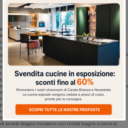
Scopri la nostra collezione di Arredo Bagno
moderno e mobili bagno a terra in laccato
opaco, come il modello B201 BD013
Ricca offerta di forme e cromie per le proposte di Arredo
Bagno moderno con mobili bagno a terra di Compab,
soluzioni sempre destinate alla massima progettualità.
Vieni a trovarci per scoprire questo e i restanti modelli di
grande qualità del marchio che presentiamo, ti offriamo la
completa soddisfazione una volta realizzato il progetto. Il
modello Mobile Bagno da appoggio B201 BD013 di
Compab in laccato opaco qui presentato connota il
locale all'insegna di creatività e design, con grande
raffinatezza. Oggigiorno il bagno non è più solo una stanza
di servizio, anzi al suo arredo viene dedicata la stessa
cura dei restanti locali di casa. Il noto e rinomato brand
presenta arredi per il bagno di ogni genere, così da
rendere l’arredo del locale veramente personalizzabile,
agibile e versatile. Grazie alla vasta collezione di soluzioni
di Arredo Bagno moderno con mobili bagno a terra di