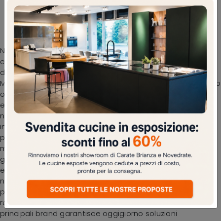
Arredamento Casa e bagno Compab: scopri
diversi modelli di mobili bagno sospesi per
bagni in stile moderno
Nel nostro punto vendita scoprirai diverse soluzioni di
composizioni by Compab per decorare lo spazio di casa
dedicato alle pratiche di cura personale. Il modello di
Mobile da Bagno sospeso B201 BD011 di Compab in laccato
opaco ultima il locale unendo alla perfezione doti di
eleganza con funzionalità ed ergonomia. Da noi troverai
non solo wc e bidet, ma anche tutti gli altri accessori
inclusi nel concept per il bagno: scopri le più belle
proposte di mobili bagno sospesi. Le proposte del noto
marchio sono sempre realizzate in materiali di pregio, in
grado di resistere nel tempo all'azione di vapore acqueo
e sostanze chimiche. La stanza da bagno al giorno d'oggi
non è più solamente un locale di servizio: alla sua
progettazione viene riservata la medesima cura dei
restanti locali di casa. L’Arredo Bagno moderno dei
principali brand garantisce oggigiorno soluzioni