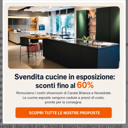
Arredo Bagno moderno Compab: scegli questo
modello in melaminico tra differenti proposte
di mobili bagno sospesi
La stanza da bagno è l'ambiente finalizzato al benessere
e alle pratiche di cura della propria persona, dunque va
progettato coniugando doti di praticità e design. I bagni di
casa si differenziano sia per eleganza che per metratura,
dunque è imprescindibile che ciascuno trovi la soluzione
ideale per le proprie esigenze. Con un'ampia gamma di
composizioni del brand Compab potrai decorare la sala
da bagno nei più piccoli dettagli, risolvendo le tue
problematiche abitative. Ciascun progetto realizzato con i
prodotti del brand è personalizzabile con mobili bagno
sospesi di ogni genere, sempre in materiali durevoli e
resistenti. Qui ti proponiamo il modello di Mobile da Bagno
sospeso B-GO BG007 di Compab in melaminico che
connota perfettamente lo spazio salvaguardando la
praticità. Le cromie, i materiali e i moduli che il marchio
rende disponibili per l’Arredo Bagno moderno con mobili