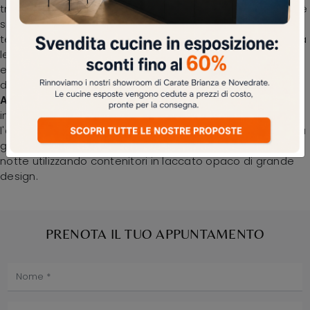
tra i molteplici modelli a muro con ante battenti di Adok, è
simbolo di robustezza, stile e raffinatezza duraturi nel
tempo. Per ultimare il progetto d'arredo in una camera da
letto bella e funzionale, abbiamo selezionato per te le più
esclusive e attuali soluzioni Adok, diverse per stile,
dimensione, finitura e elementi accessori.
Armadio
Atelier Crystal e Ruler di Adok
: compila il form per
informazioni e preventivi e progetta la tua casa come
l'avevi immaginata. Contattaci e scopri di più su una ricca
gamma di Arredamento Casa per progettare la zona
notte utilizzando contenitori in laccato opaco di grande
design.
PRENOTA IL TUO APPUNTAMENTO