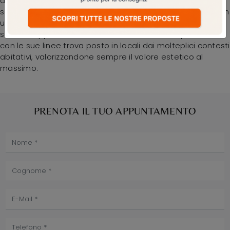
aspettano. Eglo propone molteplici lampade moderna a
sospensione per interni in grado di connotare gli spazi con
una buona resa estetica, sempre in materiali di prima
scelta. L'apparecchio in foto emette una luce piacevole e
con le sue linee trova posto in locali dai molteplici contesti
abitativi, valorizzandone sempre il valore estetico al
massimo.
PRENOTA IL TUO APPUNTAMENTO