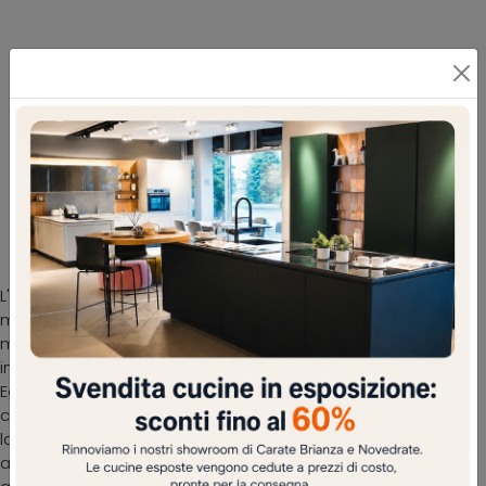
Lampade a sospensione in metallo: il modello
Priddy per interni qui presente ti sta
aspettando
L'universo dell’Illuminazione parla un linguaggio specifico
ma dialoga allo stesso tempo con i mobili di casa,
mixando le qualità pratiche con quelle estetiche. Non
impone scelte di stile: Lampada a sospensione Priddy di
Eglo in metallo si distingue per eccellenza di materiali e
contenuto tecnologico. In negozio presentiamo le
lampade più efficienti in commercio per agevolare ogni
aspettativa: le più originali proposte di qualità ti