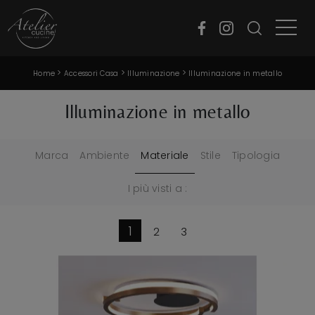
>
>
>
Home
Accessori Casa
Illuminazione
Illuminazione in metallo
Illuminazione in metallo
Marca
Ambiente
Materiale
Stile
Tipologia
I più visti a :
1
2
3