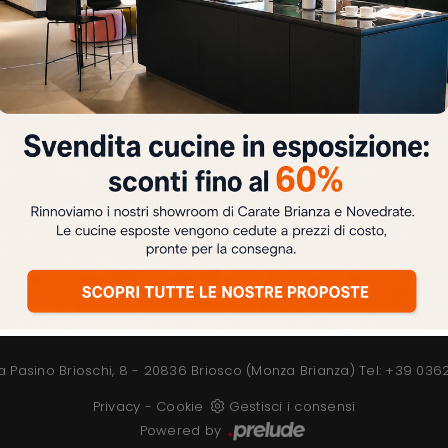
entazione vintage tipica di questa raffinata idea d'arredo. 
co e i toni pastello, come ad esempio il crema, il grigio chiar
i Cucine Shabby Chic riserva servizi su misura per ogni clien
di gusto classico, elaborato ed elegante, che rispecchi il
ico e elegante, che ricorda le vecchie villette inglesi e l
ZONA NOTTE
Letti
e
Camerette
e
Armadi
Attrezzate
Comodini
a Pasino Brioschi, 8 - 20836 Briosco (Monza Brianza)
Tel: +39 036
Privacy
-
Cookie
Gestisci i consensi
Powered by