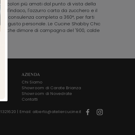
I colori più amati dal punto di vista della
o, l'indaco, l'azzurro carta da zucchero e il
te e consulenza completa a 360°, per farti
 tuo gusto personale. Le Cucine Shabby Chic
e antiche dimore di campagna del '900, calde
AZIENDA
Chi Siamo
Showroom di Carate Brianza
Showroom di Novedrate
Contatti
21321620
|
Email: alberto@ateliercucine.it