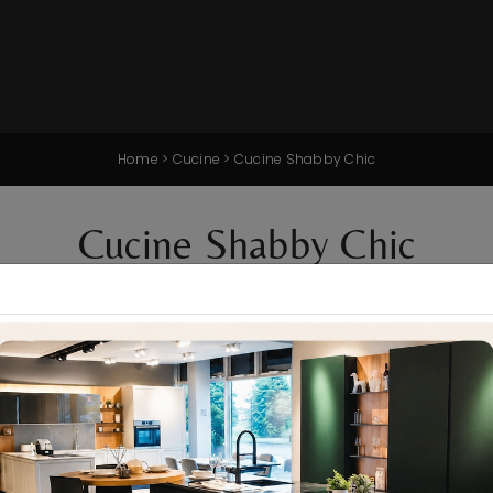
Home
>
Cucine
>
Cucine Shabby Chic
Cucine Shabby Chic
to stile shabby chic, affidati al nostro negozio: scegliamo
ettore. Gli elementi principali all’interno di queste cucine