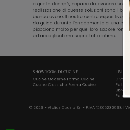
e quello decapé, capace di rievocare un'ambi
realizzazione di queste soluzioni sono il bian
bianco avorio. Il nostro centro espositivo d
da guida durante l’arredamento di una casa 
piacciono molto per quel loro sapore romant
ed accoglienti ma soprattutto intime.
SHOWROOM DI CUCINE
LIVING
Cucine Moderne Forma Cucine
Divani
Cucine Classiche Forma Cucine
Poltron
Libreri
Pareti 
© 2026 - Atelier Cucine Srl - P.IVA 12305230968 |
Vi