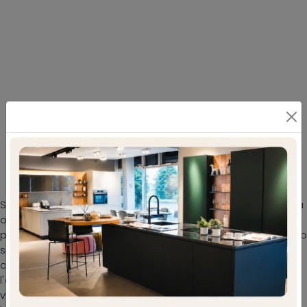
I Tavoli fissi moderni dell'azienda Tavolobello
ti aspettano
Se vuoi cambiare i pezzi di arredo moderni che hai in casa
o comprarli per la prima volta, da noi potrai visionare in
prima persona le soluzioni più belle sul mercato. Nel nostro
sito dedicato all'Arredamento Casa potrai trovare tutto
ciò di cui hai bisogno per il soggiorno o la cucina. Durante
l'acquisto del tavolo che fa al caso tuo È necessario
valutare dimensioni, linee, materiali e stile, per ottimizzare