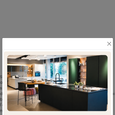
I Tavoli fissi design del brand La Seggiola ti
aspettano
Se desideri cambiare gli arredi design che hai in casa o
acquistarli ex novo, da noi potrai toccare con mano le
soluzioni più esclusive in commercio. Nel nostro sito
dedicato all'Arredamento Casa troverai tutto ciò di cui hai
bisogno per la zona giorno o la zona cucina. Durante
l'acquisto del tavolo che fa per te Bisogna valutare
misure, forme, finiture e stile, per ottimizzare lo spazio con