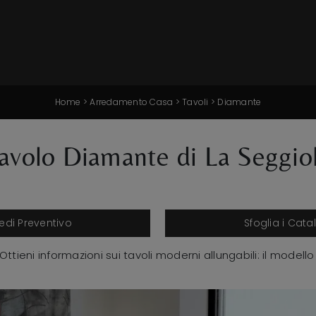
Home
>
Arredamento Casa
>
Tavoli
>
Diamante
avolo Diamante di La Seggio
iedi Preventivo
Sfoglia i Cata
Ottieni informazioni sui tavoli moderni allungabili: il model