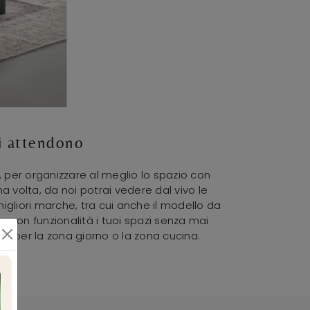
ti attendono
, per organizzare al meglio lo spazio con
ma volta, da noi potrai vedere dal vivo le
migliori marche, tra cui anche il modello da
 con funzionalità i tuoi spazi senza mai
gno per la zona giorno o la zona cucina.