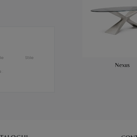
le
Stile
Nexus
a :