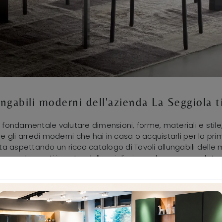
lungabili moderni dell'azienda La Seggiola 
È fondamentale valutare dimensioni, forme, materiali e stile
re gli arredi moderni che hai in casa o acquistarli per la pri
sta aspettando un ricco catalogo di Tavoli allungabili delle 
e complementi in vetro delle migliori marche per completare
cato all'Arredamento Casa troverai tutto ciò di cui hai biso