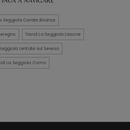
INUA A NAVIGARE
La Seggiola Carate Brianza
 Seregno
Tavoli La Seggiola Lissone
 Seggiola Lentate sul Seveso
oli La Seggiola Como