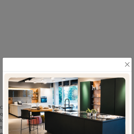
Scopri le Sedie classiche La Seggiola: il
modello Vecchio Veneto da cucina presente in
foto ti aspetta
Oltre ad essere veramente confortevole e ergonomica,
questa sedia in legno ti garantirà una totale vivibilità nei
locali dove si sta insieme con familiari e amici. Nel nostro
showroom potrai visionare in prima persona le più
esclusive proposte sul mercato, tra cui anche quelle da