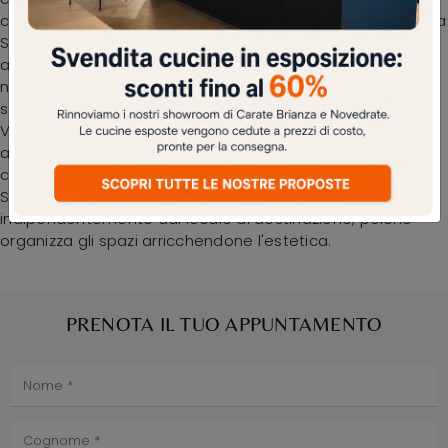
cucina classiche firmate dal noto e conosciuto marchio La
Seggiola. Le sedie rappresentano tra i mobili ed elementi
accessori imprescindibili in ogni casa, perciò disponiamo
nel nostro showroom di una vasta serie di soluzioni da
scegliere basandoti sulle tue preferenze. Sedia Vecchio
Veneto di La Seggiola in legno: sarà in grado di attrezzare
al meglio l'area pranzo o il living della tua abitazione,
coniugando doti di praticità e design. Ogni soluzione La
Seggiola assicura un elevato contenuto estetico
indipendentemente dal locale di destinazione, poiché
organizza gli spazi arricchendone l'estetica.
PRENOTA IL TUO APPUNTAMENTO