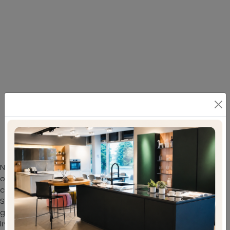
Sedie da cucina fisse: scopri il modello Hellen
dalle linee moderne e valorizza i tuoi locali
Nel nostro punto vendita potrai toccare con mano le più
originali proposte in commercio, tra cui anche quelle da
cucina moderne firmate dal noto e conosciuto brand La
Seggiola. Sedia Hellen di La Seggiola in ecopelle: sarà in
grado di attrezzare alla perfezione la sala da pranzo o il
living della tua casa, unendo doti di funzionalità e stile.