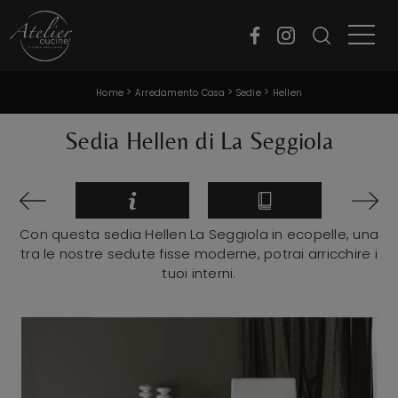
>
>
>
Home
Arredamento Casa
Sedie
Hellen
Sedia Hellen di La Seggiola
Con questa sedia Hellen La Seggiola in ecopelle, una
tra le nostre sedute fisse moderne, potrai arricchire i
tuoi interni.