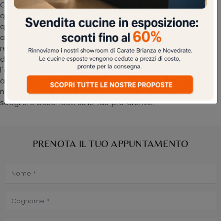
Oltre ad essere veramente confortevole e ergonomica,
questa sedia in ecopelle ti assicurerà una serena
quotidianità nei locali dove si socializza con familiari e
amici. Ogni soluzione La Seggiola garantisce una buona
resa estetica indipendentemente dal locale di
destinazione, in quanto organizza gli spazi arricchendone
l'estetica. Le sedute risultano tra i mobili e oggetti
accessori irrinunciabili in ogni casa, perciò disponiamo nel
nostro punto vendita di una vasta serie di soluzioni da
scegliere basandoti sulle tue preferenze.
PRENOTA IL TUO APPUNTAMENTO