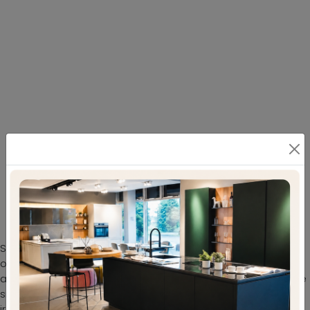
Sedia Juliette di La Seggiola: arreda la tua
abitazione con una tra le più originali Sedie
fisse moderne
Sedia Juliette di La Seggiola in tessuto: sarà capace di
organizzare al meglio il dining o il soggiorno della tua
abitazione, coniugando doti di funzionalità e stile. Le sedie
si dimostrano tra i mobili ed elementi accessori
irrinunciabili in ogni casa, per cui disponiamo nel nostro