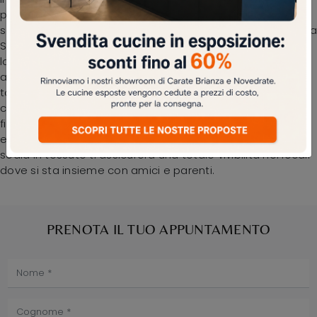
punto vendita di una vasta collezione di soluzioni da
scegliere basandoti sulle tue preferenze. Ogni soluzione La
Seggiola assicura un certo stile indipendentemente dal
locale di destinazione, in quanto organizza gli spazi
arricchendone l'estetica. Nel nostro punto vendita potrai
toccare con mano le più esclusive proposte in
commercio, tra cui anche quelle da pranzo moderne
firmate dal noto e rinomato brand La Seggiola. Oltre ad
essere veramente confortevole e ergonomica, questa
sedia in tessuto ti assicurerà una totale vivibilità nei locali
dove si sta insieme con amici e parenti.
PRENOTA IL TUO APPUNTAMENTO