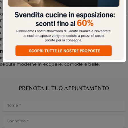
valorizza i tuoi spazi: alternative possibili per le finiture
sono il legno, la plastica e il metallo. In negozio ti sta
aspettando una ricca gamma di Arredamento Casa delle
migliori marche, tra cui troverai anche diverse Sedie
sgabelli La Seggiola. Durante l'acquisto dei mobili e
complementi da cucina per la propria casa è
imprescindibile valutare le misure, le finiture e lo stile per
trovare il modello che hai sempre sognato.
Sgabello
Dublin Stool slitta di La Seggiola
: contattaci per
informazioni e preventivi su una quasi infinita gamma di
sedute moderne in ecopelle, comode e belle.
PRENOTA IL TUO APPUNTAMENTO