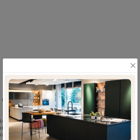
Scopri le Sedie moderne La Seggiola: il
modello Dublin Stool slitta da cucina presente
in foto ti sta aspettando
La scelta delle sedute è davvero imprescindibile: attorno
al tavolo ci si ritrova ogni giorno per i pasti o per parlare
con familiari e amici. Scopri la nostra serie di arredi e