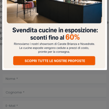
alla TV. Conta su un'ampia gamma di risultati estetici,
dalle tonalità alle texture, dalle dimensioni alle forme: i
modelli ad angolo ti attendono. Nel nostro showroom,
consulenti d'arredo esperti ti accompagneranno alla
scoperta delle più belle proposte di Salotti moderni anche
rivestiti in in tessuto. Nelle case moderne, soprattutto nel
living, non mancano mai salotti e divani, comodi pezzi
d’arredo imprescindibili per assicurare il comfort tuo e di
ogni possibile invitato.
PRENOTA IL TUO APPUNTAMENTO