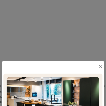
Divano con poggiatesta regolabile
I momenti di riposo e socializzazione nel living di ogni casa
sono condivisi da parenti e amici grazie alla presenza di
divani e poltrone ampi e comodi da organizzare in un
angolo, a centro stanza o addossati alle pareti davanti