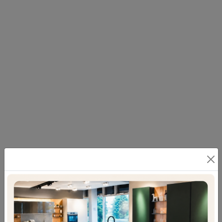
Divano classico in tessuto Medea Special di
Samoa: scopri le proposte più esclusive di
imbottiti lineari