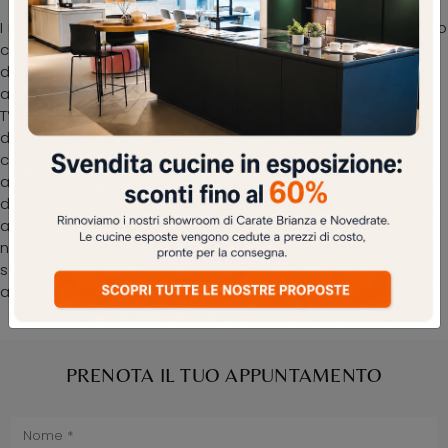
I momenti di relax e convivialità nel living di ogni casa sono
condivisi da amici e parenti per via della presenza di
divani e poltrone ampi e comodi da posizionare in un
angolo, a centro stanza o addossati al muro davanti alla
TV. Conta su una grande varietà di possibilità estetiche,
dalle cromie alle texture, dalle dimensioni alle
conformazioni: i modelli lineari ti attendono. Nelle case
attuali, soprattutto nel living, non mancano mai salotti e
divani, confortevoli pezzi d’arredo fondamentali per
assicurare il comfort tuo e di ogni possibile ospite. In
negozio, consulenti d'arredo esperti ti guideranno nella
scelta delle più esclusive proposte di Salotti classici
anche rivestiti in in tessuto.
PRENOTA IL TUO APPUNTAMENTO