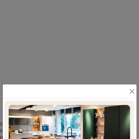
Con i Salotti lineari classici Felis, come il
modello Byron, potrai impreziosire il tuo
salotto
Se vuoi divani e poltrone lineari come il modello nella
fotografia, contraddistinto dai volumi che invitano a
trascorrere i tuoi momenti di riposo. I nostri Salotti