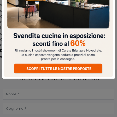
vengono progettati per essere abbinati a elementi
accessori di ogni tipo, come tavolini, lampade e piantane
oppure in combinazione con ulteriori divani in tessuto. Il
catalogo Felis propone molteplici soluzioni per arredare
l'habitat in nome di funzionalità e design, mettendo al
centro il tuo comfort. La serie di divani della marca in
questione presenta molteplici soluzioni peculiari per
arredare il living in nome di funzionalità, comfort e stile.
Divano lineare Byron di Felis
: ricrea uno spazio familiare
e confortevole in spazi classici di gran classe.
PRENOTA IL TUO APPUNTAMENTO