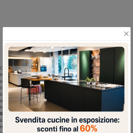
Gruppo Street
Questa tipologia di mobile contenitore è fatto in
melaminico e saprà garantirti durata, funzionalità e
un'ottima resa estetica. Nel nostro sito troverai un ricco
catalogo di mobili e complementi per la zona notte, tra
cui anche il modello nell'immagine. Eleganti ripiani di
appoggio, strutture resistenti, spazio utile: nei Comodini
moderni che offriamo questi vantaggi sono assicurati.
Gruppo Street di Maronese
: contattaci e scopri di più
sulle migliori proposte di Arredamento Casa disponibili da
noi e arreda la tua zona notte come l'hai sempre