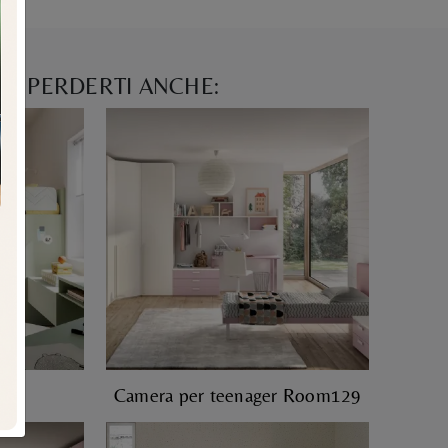
N PERDERTI ANCHE:
Camera per teenager Room129