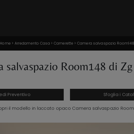
Home
>
Arredamento Casa
>
Camerette
>
Camera salvaspazio Room14
 salvaspazio Room148 di Zg
iedi Preventivo
Sfoglia i Cata
opri il modello in laccato opaco Camera salvaspazio Room1