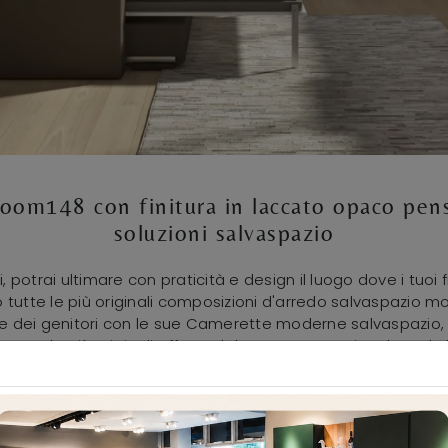
om148 con finitura in laccato opaco pensat
soluzioni salvaspazio
otrai ultimare con praticità e design il luogo dove i tuoi fi
utte le più originali composizioni d'arredo salvaspazio mode
te dei genitori con le sue Camerette moderne salvaspazio, id
otano le più originali offerte del noto e conosciuto bran
ato opaco è un universo complesso da arredare attentament