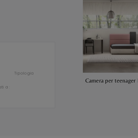
Tipologia
Camera per teenage
sti a :