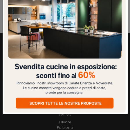
AZIENDA
Chi Siamo
Showroom di Carate Brianza
Showroom di Novedrate
Contatti
ZONA NOTTE
Letti
Camerette
Armadi
Comodini
LIVING
Divani
Poltrone