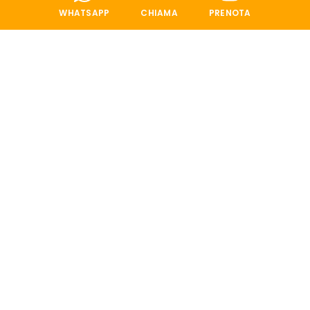
WHATSAPP
CHIAMA
PRENOTA
FORMA CUCINE
TREND LACCATO GRIGIO
PREZZO DI PARTENZA € 29.167,16
PREZZO SCONTATO € 14.597,00
DISPONIBILE NELLO SHOWROOM DI
NOVEDRATE
WHATSAPP
CHIAMA
PRENOTA
-50%