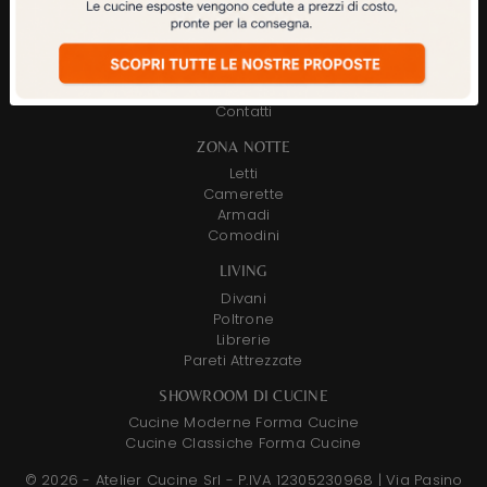
AZIENDA
Chi Siamo
Showroom di Carate Brianza
Showroom di Novedrate
Contatti
ZONA NOTTE
Letti
Camerette
Armadi
Comodini
LIVING
Divani
Poltrone
Librerie
Pareti Attrezzate
SHOWROOM DI CUCINE
Cucine Moderne Forma Cucine
Cucine Classiche Forma Cucine
© 2026 - Atelier Cucine Srl - P.IVA 12305230968 |
Via Pasino