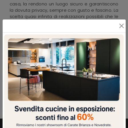
casa, la rendono un luogo sicuro e garantiscono
la dovuta privacy, sempre con gusto e fascino. La
scelta quasi infinita di realizzazioni possibili che le
Porte blindate riescono a creare, ti darà la
possibilità di caratterizzare la tua casa
garantendone la totale sicurezza e seguendo il
tuo stile personale. Le Porte blindate si
distinguono prima di tutto a seconda del tipo di
serratura: valuta con cura la forma della tua casa
e i livelli di protezione antieffrazione e isolamento
termico/acustico di cui hai bisogno. Al giorno
d'oggi le migliori marche nel campo della
sicurezza domestica propongono una scelta
quasi infinita di materiali, essenze e colori di
tendenza, da scegliere in libertà per la propria
porta.