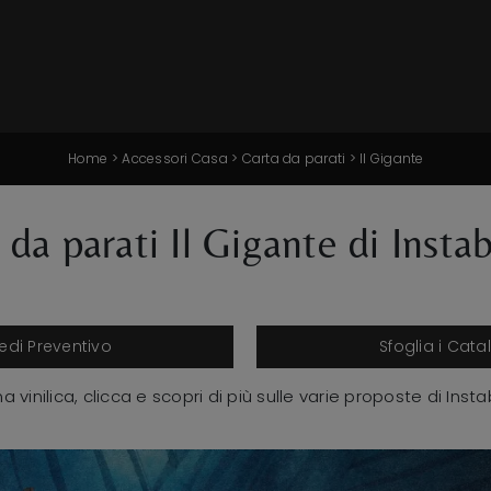
Home
>
Accessori Casa
>
Carta da parati
>
Il Gigante
 da parati Il Gigante di Instab
iedi Preventivo
Sfoglia i Cata
vinilica, clicca e scopri di più sulle varie proposte di Insta