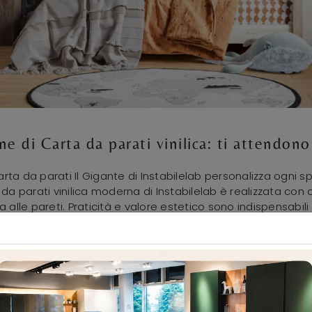
one di Carta da parati vinilica: ti attendon
rta da parati Il Gigante di Instabilelab personalizza ogni
rta da parati vinilica moderna di Instabilelab è realizzata c
 alle pareti. Praticità e valore estetico sono indispensabil
rantisce tutti e due in ogni suo prodotto. Con questa soluz
 bagno, usufruendo al meglio di forma e dimensioni del locale.
 uno dei nostri bellissimi modelli di Carta da parati vinilica