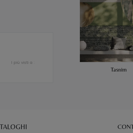
I più visti a :
Tasnim
ATALOGHI
CONT