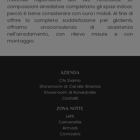
composizioni arredative completano gli spazi indoor,
perciò è bene considerare con cura i mobili. Al fine di
offrire la completa soddisfazione per gliclienti,
offriamo unaconsulenza di assistenza
nell'arredamento, con rilievo misure e con
montaggio.
AZIENDA
Chi Siamo
Showroom di Carate Brianza
Showroom di Novedrate
Contatti
ZONA NOTTE
Letti
Camerette
Armadi
Comodini