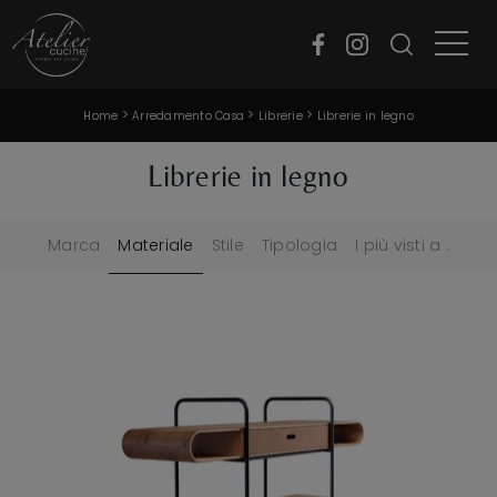
>
>
>
Home
Arredamento Casa
Librerie
Librerie in legno
Librerie in legno
Marca
Materiale
Stile
Tipologia
I più visti a :