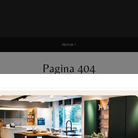
Home
>
Pagina 404
Pagina non trovata
la pagina che stai cercando non è più presente all'interno 
tinua a navigare per scoprire tante altre interessanti iniziat