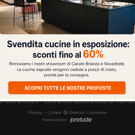
ZONA NOTTE
Letti
e
Camerette
e
Armadi
Attrezzate
Comodini
a Pasino Brioschi, 8 - 20836 Briosco (Monza Brianza)
Tel: +39 036
Privacy
-
Cookie
Gestisci i consensi
Powered by