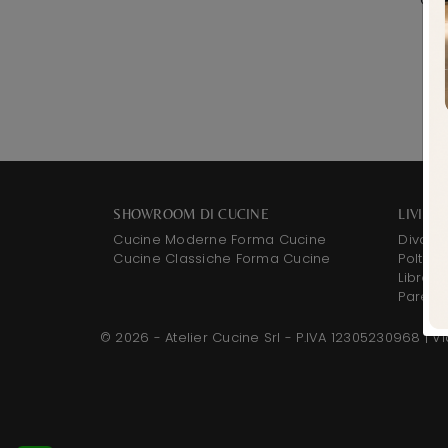
SHOWROOM DI CUCINE
LIVING
Cucine Moderne Forma Cucine
Divani
Cucine Classiche Forma Cucine
Poltron
Libreri
Pareti 
© 2026 - Atelier Cucine Srl - P.IVA 12305230968 |
Vi